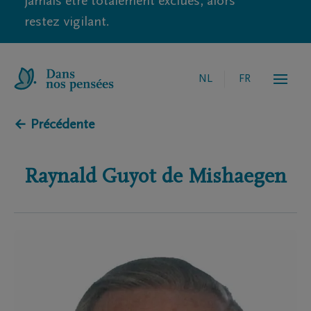
jamais être totalement exclues, alors
restez vigilant.
NL
FR
← Précédente
Raynald
Guyot de Mishaegen