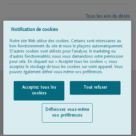
Tous les avis de décès
À propos de nous
Notification de cookies
Entrepreneur de pompes funèbres
Contact
Notre site Web utilise des cookies. Certains sont nécessaires au
bon fonctionnement du site et nous le plaçons automatiquement.
D'autres cookies sont utilisés pour l'analyse, le marketing ou
d'autres fonctionnalités; nous vous demandons votre permission
Suivez-nous sur
pour cela. En cliquant sur « Accepter tous les cookies », vous
acceptez le stockage de tous les cookies sur votre appareil. Vous
pouvez également définir vous-même vos préférences.
© DELA
Acceptez tous les
Tout refuser
Conditions d'utilisation
cookies
Déclaration relative à la vie privée
Définissez vous-même
vos préférences
Déclaration d’accessibilité
Politique en matière de cookies