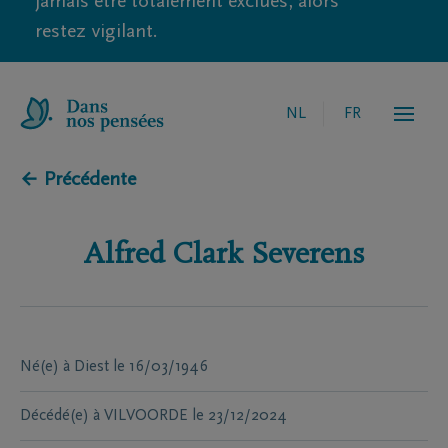
jamais être totalement exclues, alors
restez vigilant.
NL
FR
← Précédente
Alfred Clark
Severens
Né(e) à
Diest
le
16/03/1946
Décédé(e) à
VILVOORDE
le
23/12/2024