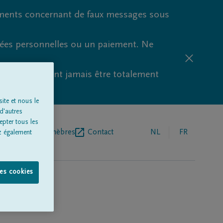
ments concernant de faux messages sous
nées personnelles ou un paiement. Ne
aude ne peuvent jamais être totalement
ite et nous le
d'autres
epter tous les
r de pompes funèbres
Contact
NL
FR
z également
les cookies