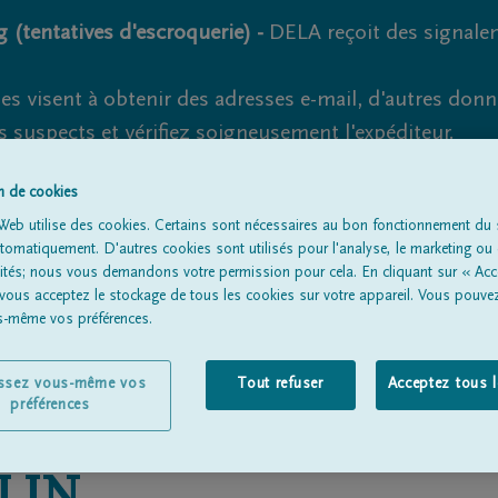
 (tentatives d'escroquerie) -
DELA reçoit des signale
es visent à obtenir des adresses e-mail, d'autres don
s suspects et vérifiez soigneusement l'expéditeur.
la. Cependant, les tentatives d'hameçonnage et de fr
on de cookies
Web utilise des cookies. Certains sont nécessaires au bon fonctionnement du s
omatiquement. D'autres cookies sont utilisés pour l'analyse, le marketing ou 
lités; nous vous demandons votre permission pour cela. En cliquant sur « Acc
Tous les avis de décès
À propos de nous
Entrepreneu
 vous acceptez le stockage de tous les cookies sur votre appareil. Vous pouve
us-même vos préférences.
issez vous-même vos
Tout refuser
Acceptez tous 
préférences