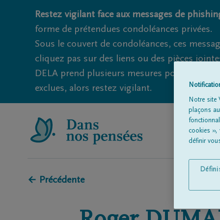
Restez vigilant face aux messages de phishing
forme de prétendues condoléances privées.
Sous le couvert de condoléances, ces messag
cliquez pas sur des liens ou des pièces jointe
DELA prend plusieurs mesures pour éviter ce
Notificati
exclues, alors restez vigilant.
Notre site 
plaçons aut
fonctionna
cookies »,
définir vo
Défin
← Précédente