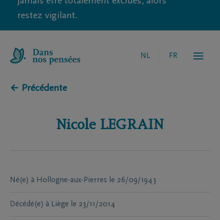
jamais être totalement exclues, alors
restez vigilant.
NL
FR
← Précédente
Nicole
LEGRAIN
Né(e) à
Hollogne-aux-Pierres
le
26/09/1943
Décédé(e) à
Liège
le
23/11/2014