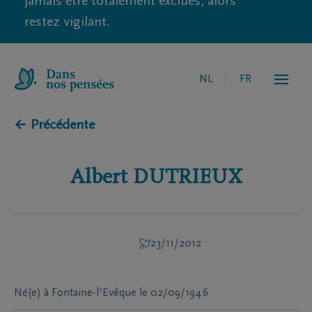
jamais être totalement exclues, alors
restez vigilant.
NL
FR
← Précédente
Albert
DUTRIEUX
23/11/2012
Né(e) à
Fontaine-l'Evêque
le
02/09/1946