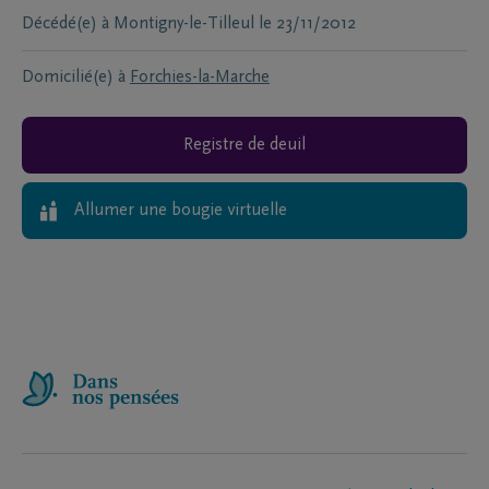
Décédé(e) à
Montigny-le-Tilleul
le
23/11/2012
Domicilié(e) à
Forchies-la-Marche
Registre de deuil
Allumer une bougie virtuelle