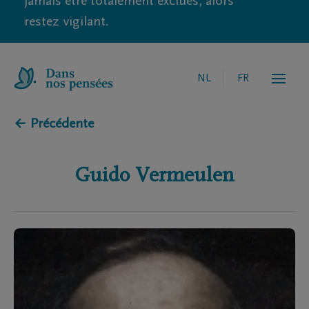
jamais être totalement exclues, alors
restez vigilant.
NL
FR
← Précédente
Guido
Vermeulen