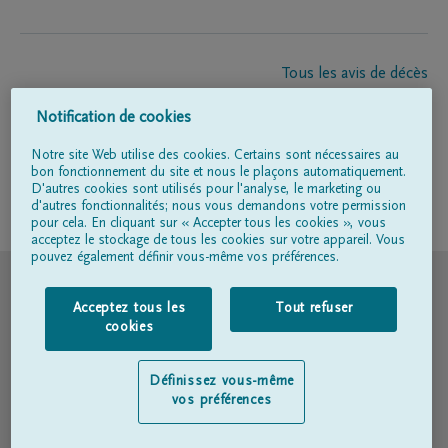
Tous les avis de décès
À propos de nous
Notification de cookies
Entrepreneur de pompes funèbres
Contact
Notre site Web utilise des cookies. Certains sont nécessaires au
bon fonctionnement du site et nous le plaçons automatiquement.
D'autres cookies sont utilisés pour l'analyse, le marketing ou
d'autres fonctionnalités; nous vous demandons votre permission
Suivez-nous sur
pour cela. En cliquant sur « Accepter tous les cookies », vous
acceptez le stockage de tous les cookies sur votre appareil. Vous
pouvez également définir vous-même vos préférences.
© DELA
Acceptez tous les
Tout refuser
Conditions d'utilisation
cookies
Déclaration relative à la vie privée
Définissez vous-même
vos préférences
Déclaration d’accessibilité
Politique en matière de cookies