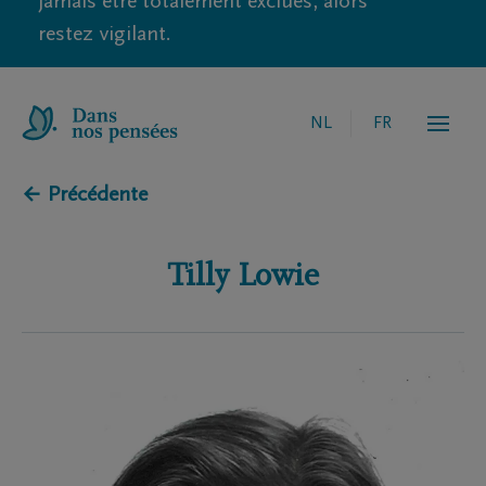
jamais être totalement exclues, alors
restez vigilant.
NL
FR
← Précédente
Tilly
Lowie