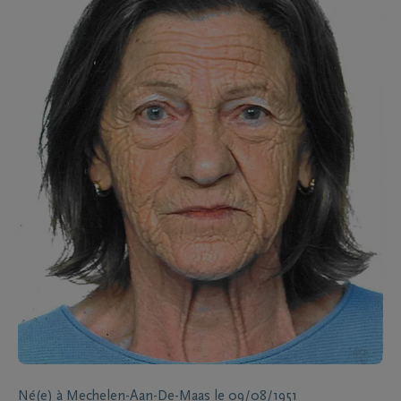
Né(e) à
Mechelen-Aan-De-Maas
le
09/08/1951