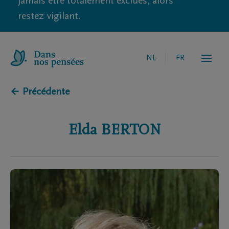
jamais être totalement exclues, alors
restez vigilant.
NL
FR
← Précédente
Elda
BERTON