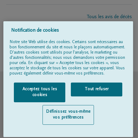
Tous les avis de décès
À propos de nous
Notification de cookies
Entrepreneur de pompes funèbres
Contact
Notre site Web utilise des cookies. Certains sont nécessaires au
bon fonctionnement du site et nous le plaçons automatiquement.
D'autres cookies sont utilisés pour l'analyse, le marketing ou
d'autres fonctionnalités; nous vous demandons votre permission
Suivez-nous sur
pour cela. En cliquant sur « Accepter tous les cookies », vous
acceptez le stockage de tous les cookies sur votre appareil. Vous
pouvez également définir vous-même vos préférences.
© DELA
Acceptez tous les
Tout refuser
Conditions d'utilisation
cookies
Déclaration relative à la vie privée
Définissez vous-même
vos préférences
Déclaration d’accessibilité
Politique en matière de cookies