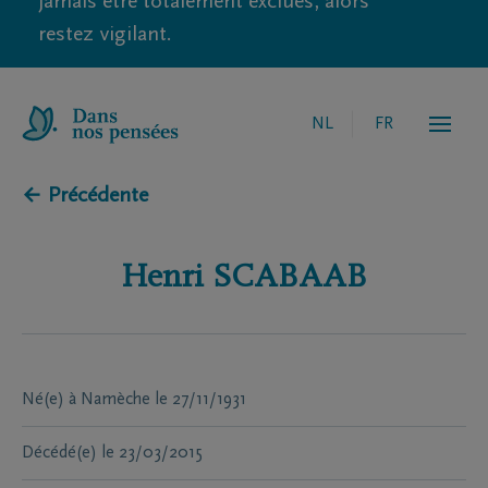
jamais être totalement exclues, alors
restez vigilant.
NL
FR
← Précédente
Henri
SCABAAB
Né(e) à
Namèche
le
27/11/1931
Décédé(e)
le
23/03/2015