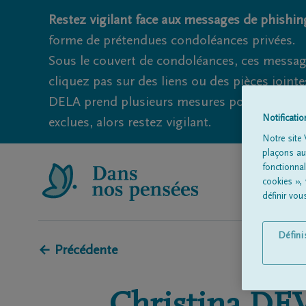
Restez vigilant face aux messages de phishing
forme de prétendues condoléances privées.
Sous le couvert de condoléances, ces messag
cliquez pas sur des liens ou des pièces jointe
DELA prend plusieurs mesures pour éviter ce
Notificati
exclues, alors restez vigilant.
Notre site 
plaçons aut
fonctionna
cookies »,
définir vo
Défin
← Précédente