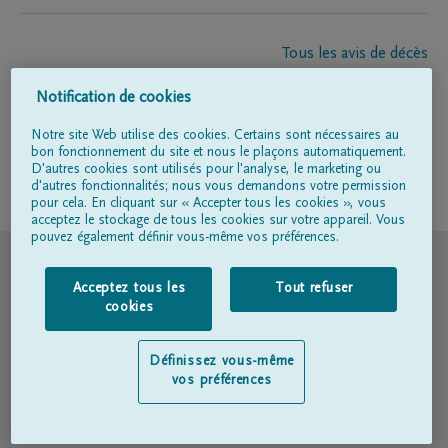
Tous les avis de décès
À propos de nous
Notification de cookies
Entrepreneur de pompes funèbres
Contact
Notre site Web utilise des cookies. Certains sont nécessaires au
bon fonctionnement du site et nous le plaçons automatiquement.
D'autres cookies sont utilisés pour l'analyse, le marketing ou
d'autres fonctionnalités; nous vous demandons votre permission
Suivez-nous sur
pour cela. En cliquant sur « Accepter tous les cookies », vous
acceptez le stockage de tous les cookies sur votre appareil. Vous
pouvez également définir vous-même vos préférences.
© DELA
Acceptez tous les
Tout refuser
Conditions d'utilisation
cookies
Déclaration relative à la vie privée
Définissez vous-même
vos préférences
Déclaration d’accessibilité
Politique en matière de cookies