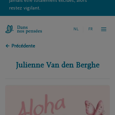
jamais être totalement exclues, alors
restez vigilant.
NL
FR
← Précédente
Julienne
Van den Berghe