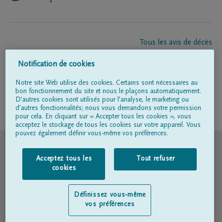
Tous les avis de décès
À propos de nous
Notification de cookies
Entrepreneur de pompes funèbres
Contact
Notre site Web utilise des cookies. Certains sont nécessaires au
bon fonctionnement du site et nous le plaçons automatiquement.
D'autres cookies sont utilisés pour l'analyse, le marketing ou
d'autres fonctionnalités; nous vous demandons votre permission
Suivez-nous sur
pour cela. En cliquant sur « Accepter tous les cookies », vous
acceptez le stockage de tous les cookies sur votre appareil. Vous
pouvez également définir vous-même vos préférences.
© DELA
Acceptez tous les
Tout refuser
Conditions d'utilisation
cookies
Déclaration relative à la vie privée
Définissez vous-même
vos préférences
Déclaration d’accessibilité