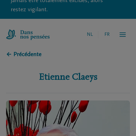
jamais être totalement exclues, alors
restez vigilant.
NL
FR
← Précédente
Etienne
Claeys