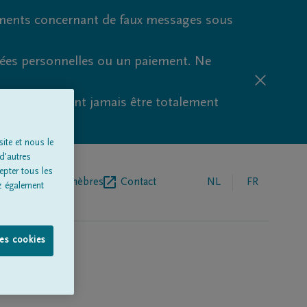
ments concernant de faux messages sous
nées personnelles ou un paiement. Ne
aude ne peuvent jamais être totalement
ite et nous le
d'autres
epter tous les
r de pompes funèbres
Contact
NL
FR
z également
les cookies