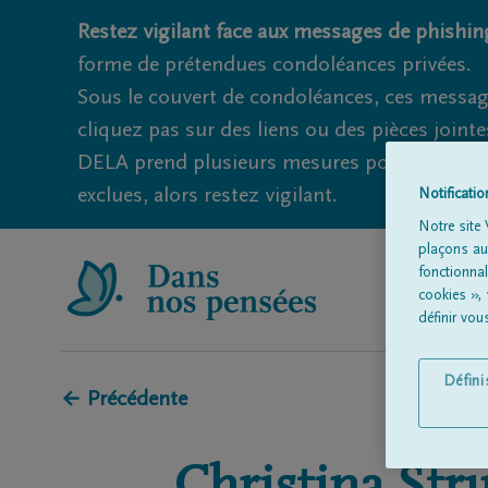
Restez vigilant face aux messages de phishing
forme de prétendues condoléances privées.
Sous le couvert de condoléances, ces messag
cliquez pas sur des liens ou des pièces jointe
DELA prend plusieurs mesures pour éviter ce
exclues, alors restez vigilant.
Notificati
Notre site 
plaçons aut
fonctionna
cookies »,
définir vo
Défin
← Précédente