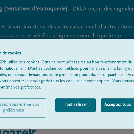
 (tentatives d'escroquerie) -
DELA reçoit des signale
es visent à obtenir des adresses e-mail, d'autres don
s suspects et vérifiez soigneusement l'expéditeur.
la. Cependant, les tentatives d'hameçonnage et de fr
on de cookies
Web utilise des cookies. Certains sont nécessaires au bon fonctionnement du s
omatiquement. D'autres cookies sont utilisés pour l'analyse, le marketing ou 
lités; nous vous demandons votre permission pour cela. En cliquant sur « Acc
Tous les avis de décès
À propos de nous
Entrepreneu
 vous acceptez le stockage de tous les cookies sur votre appareil. Vous pouve
us-même vos préférences.
issez vous-même vos
Tout refuser
Acceptez tous 
préférences