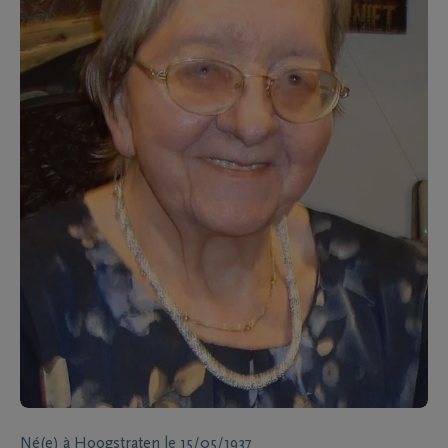
Né(e) à
Hoogstraten
le
15/05/1937