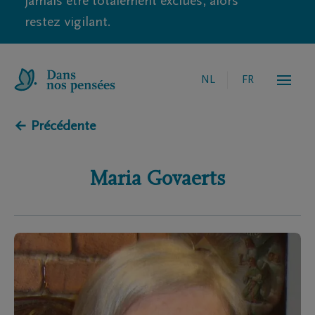
jamais être totalement exclues, alors
restez vigilant.
NL
FR
← Précédente
Maria
Govaerts