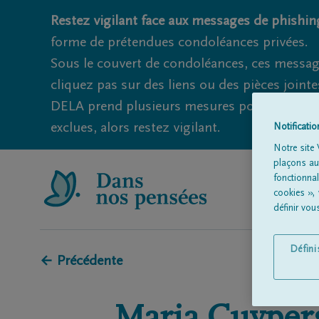
Restez vigilant face aux messages de phishing
forme de prétendues condoléances privées.
Sous le couvert de condoléances, ces messag
cliquez pas sur des liens ou des pièces jointe
DELA prend plusieurs mesures pour éviter ce
exclues, alors restez vigilant.
Notificati
Notre site 
plaçons aut
fonctionna
cookies »,
définir vo
Défin
← Précédente