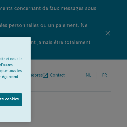
ments concernant de faux messages sous
nées personnelles ou un paiement. Ne
aude ne peuvent jamais être totalement
ite et nous le
d'autres
epter tous les
r de pompes funèbres
Contact
NL
FR
z également
les cookies