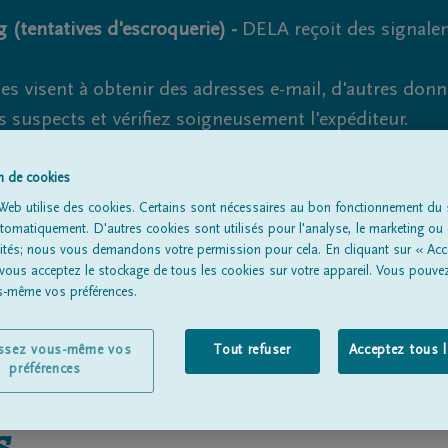
 (tentatives d'escroquerie) -
DELA reçoit des signale
es visent à obtenir des adresses e-mail, d'autres don
s suspects et vérifiez soigneusement l'expéditeur.
la. Cependant, les tentatives d'hameçonnage et de fr
on de cookies
Web utilise des cookies. Certains sont nécessaires au bon fonctionnement du s
omatiquement. D'autres cookies sont utilisés pour l'analyse, le marketing ou 
lités; nous vous demandons votre permission pour cela. En cliquant sur « Acc
Tous les avis de décès
À propos de nous
Entrepreneu
 vous acceptez le stockage de tous les cookies sur votre appareil. Vous pouve
us-même vos préférences.
issez vous-même vos
Tout refuser
Acceptez tous 
préférences