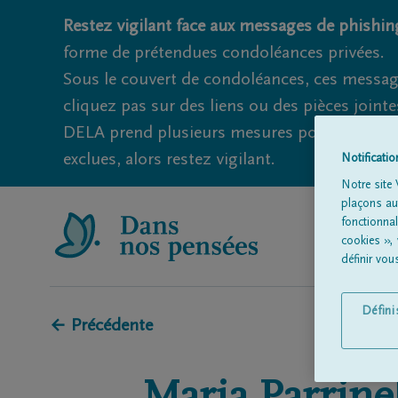
Restez vigilant face aux messages de phishing
forme de prétendues condoléances privées.
Sous le couvert de condoléances, ces messag
cliquez pas sur des liens ou des pièces jointe
DELA prend plusieurs mesures pour éviter ce
exclues, alors restez vigilant.
Notificati
Notre site 
plaçons aut
fonctionna
cookies »,
définir vo
Défin
← Précédente