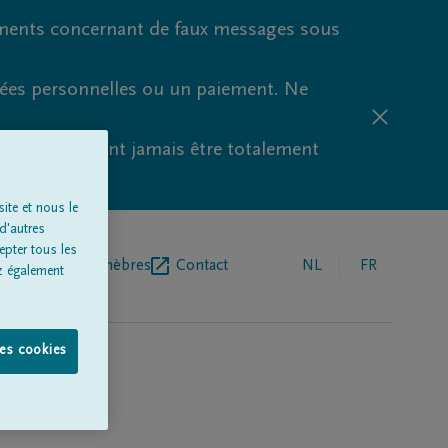
ments concernant de faux messages sous
nées personnelles ou un paiement. Ne
aude ne peuvent jamais être totalement
ite et nous le
d'autres
epter tous les
r de pompes funèbres
Contact
NL
FR
z également
les cookies