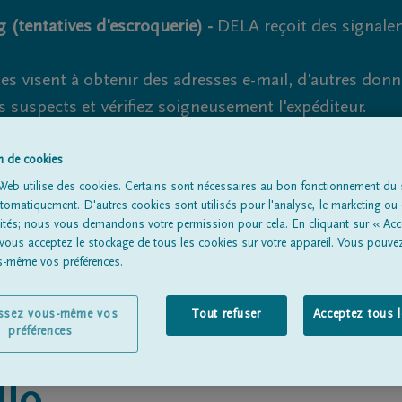
 (tentatives d'escroquerie) -
DELA reçoit des signale
es visent à obtenir des adresses e-mail, d'autres don
s suspects et vérifiez soigneusement l'expéditeur.
la. Cependant, les tentatives d'hameçonnage et de fr
on de cookies
Web utilise des cookies. Certains sont nécessaires au bon fonctionnement du s
omatiquement. D'autres cookies sont utilisés pour l'analyse, le marketing ou 
lités; nous vous demandons votre permission pour cela. En cliquant sur « Acc
Tous les avis de décès
À propos de nous
Entrepreneu
 vous acceptez le stockage de tous les cookies sur votre appareil. Vous pouve
us-même vos préférences.
issez vous-même vos
Tout refuser
Acceptez tous 
préférences