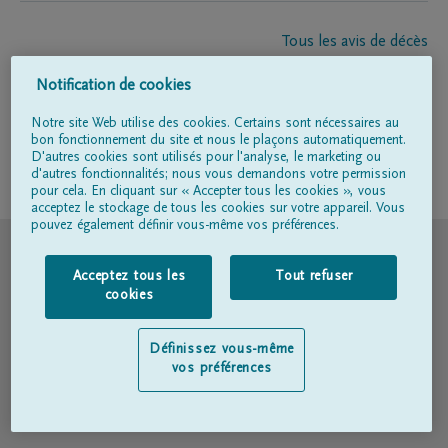
Tous les avis de décès
À propos de nous
Notification de cookies
Entrepreneur de pompes funèbres
Contact
Notre site Web utilise des cookies. Certains sont nécessaires au
bon fonctionnement du site et nous le plaçons automatiquement.
D'autres cookies sont utilisés pour l'analyse, le marketing ou
d'autres fonctionnalités; nous vous demandons votre permission
Suivez-nous sur
pour cela. En cliquant sur « Accepter tous les cookies », vous
acceptez le stockage de tous les cookies sur votre appareil. Vous
pouvez également définir vous-même vos préférences.
© DELA
Acceptez tous les
Tout refuser
Conditions d'utilisation
cookies
Déclaration relative à la vie privée
Définissez vous-même
vos préférences
Déclaration d’accessibilité
Politique en matière de cookies