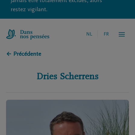
jamais être totalement exclues, alors
restez vigilant.
NL
FR
← Précédente
Dries
Scherrens