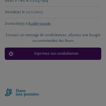
Né(e) à
Tielt
le
21/04/1984
Décédé(e)
le
21/11/2013
Domicilié(e) à
Ruddervoorde
Envoyez un message de condoléances, allumez une bougie
ou commandez des fleurs
Exprimez vos condoléances