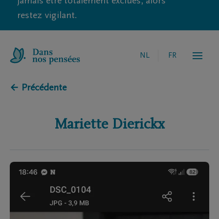
jamais être totalement exclues, alors
restez vigilant.
NL
FR
← Précédente
Mariette
Dierickx