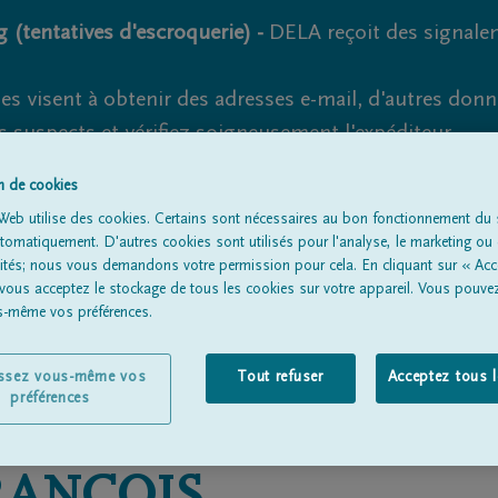
 (tentatives d'escroquerie) -
DELA reçoit des signale
es visent à obtenir des adresses e-mail, d'autres don
s suspects et vérifiez soigneusement l'expéditeur.
la. Cependant, les tentatives d'hameçonnage et de fr
on de cookies
Web utilise des cookies. Certains sont nécessaires au bon fonctionnement du s
omatiquement. D'autres cookies sont utilisés pour l'analyse, le marketing ou 
lités; nous vous demandons votre permission pour cela. En cliquant sur « Acc
 vous acceptez le stockage de tous les cookies sur votre appareil. Vous pouve
Tous les avis de décès
À propos de nous
Entrepreneu
us-même vos préférences.
issez vous-même vos
Tout refuser
Acceptez tous 
préférences