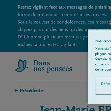
Restez vigilant face aux messages de phishing
forme de prétendues condoléances privées.
Sous le couvert de condoléances, ces messag
cliquez pas sur des liens ou des pièces jointe
DELA prend plusieurs mesures pour éviter ce
Notificati
exclues, alors restez vigilant.
Notre site 
plaçons aut
fonctionna
cookies »,
définir vo
Défin
← Précédente