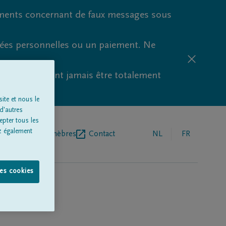
ments concernant de faux messages sous
nées personnelles ou un paiement. Ne
aude ne peuvent jamais être totalement
ite et nous le
d'autres
epter tous les
z également
r de pompes funèbres
Contact
NL
FR
les cookies