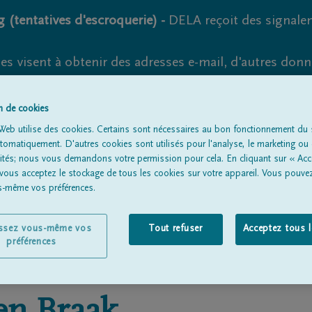
 (tentatives d'escroquerie) -
DELA reçoit des signale
es visent à obtenir des adresses e-mail, d'autres don
s suspects et vérifiez soigneusement l'expéditeur.
la. Cependant, les tentatives d'hameçonnage et de fr
on de cookies
Web utilise des cookies. Certains sont nécessaires au bon fonctionnement du s
omatiquement. D'autres cookies sont utilisés pour l'analyse, le marketing ou 
lités; nous vous demandons votre permission pour cela. En cliquant sur « Acc
 vous acceptez le stockage de tous les cookies sur votre appareil. Vous pouve
Tous les avis de décès
À propos de nous
Entrepreneu
us-même vos préférences.
issez vous-même vos
Tout refuser
Acceptez tous 
préférences