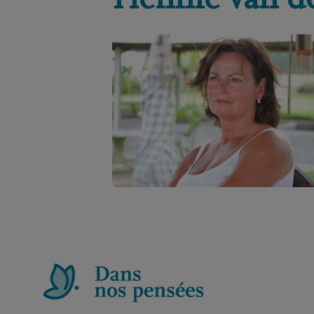
Hennie
van d