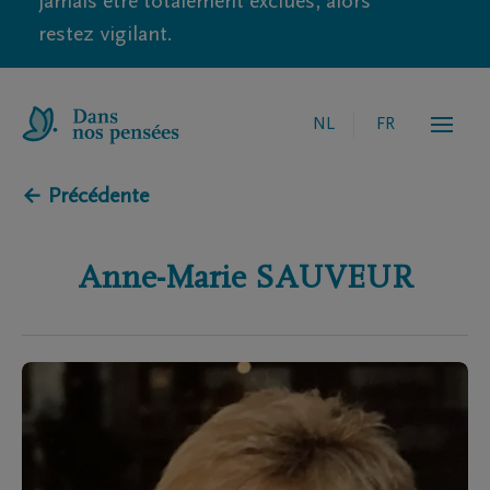
jamais être totalement exclues, alors
restez vigilant.
NL
FR
← Précédente
Anne-Marie
SAUVEUR