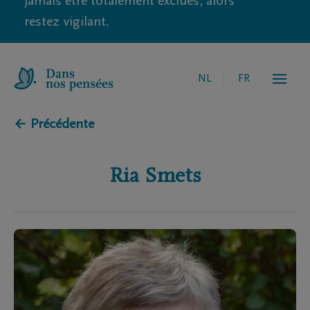
jamais être totalement exclues, alors
restez vigilant.
NL
FR
← Précédente
Ria
Smets