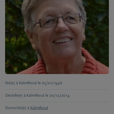
Né(e) à
Kalmthout
le
05/01/1946
Décédé(e) à
Kalmthout
le
20/12/2014
Domicilié(e) à
Kalmthout