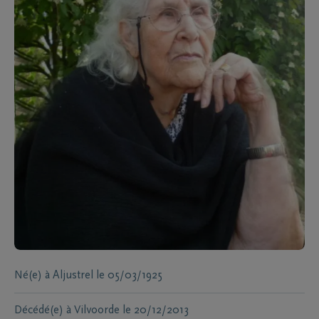
Né(e) à
Aljustrel
le
05/03/1925
Décédé(e) à
Vilvoorde
le
20/12/2013