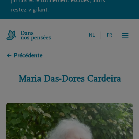
jamais être totalement exclues, alors
restez vigilant.
NL
FR
← Précédente
Maria Das-Dores
Cardeira