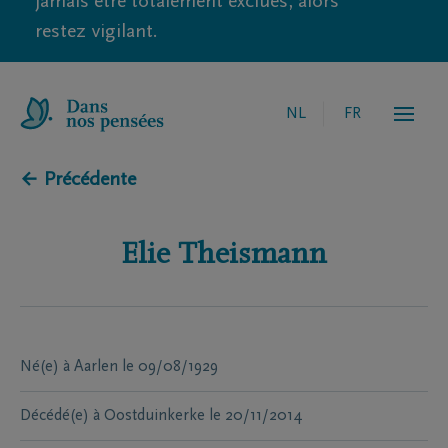
jamais être totalement exclues, alors
restez vigilant.
NL
FR
← Précédente
Elie
Theismann
Né(e) à
Aarlen
le
09/08/1929
Décédé(e) à
Oostduinkerke
le
20/11/2014