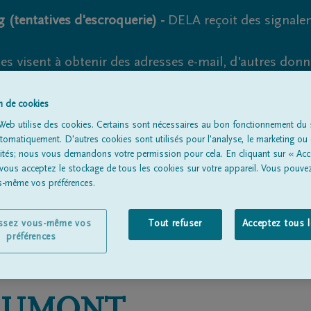
 (tentatives d'escroquerie) -
DELA reçoit des signale
es visent à obtenir des adresses e-mail, d'autres don
s suspects et vérifiez soigneusement l'expéditeur.
la. Cependant, les tentatives d'hameçonnage et de fr
on de cookies
Web utilise des cookies. Certains sont nécessaires au bon fonctionnement du s
omatiquement. D'autres cookies sont utilisés pour l'analyse, le marketing ou 
lités; nous vous demandons votre permission pour cela. En cliquant sur « Acc
 vous acceptez le stockage de tous les cookies sur votre appareil. Vous pouve
Tous les avis de décès
À propos de nous
Entrepreneu
us-même vos préférences.
issez vous-même vos
Tout refuser
Acceptez tous 
préférences