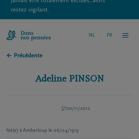
jamais être totalement exclues, alors
restez vigilant.
NL
FR
← Précédente
Adeline
PINSON
20/11/2012
Né(e) à
Amberloup
le
06/04/1919