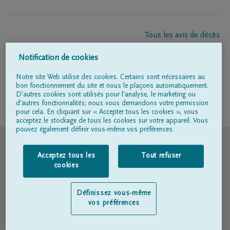
Tous les avis de décès
À propos de nous
Notification de cookies
Entrepreneur de pompes funèbres
Contact
Notre site Web utilise des cookies. Certains sont nécessaires au
bon fonctionnement du site et nous le plaçons automatiquement.
D'autres cookies sont utilisés pour l'analyse, le marketing ou
d'autres fonctionnalités; nous vous demandons votre permission
Suivez-nous sur
pour cela. En cliquant sur « Accepter tous les cookies », vous
acceptez le stockage de tous les cookies sur votre appareil. Vous
pouvez également définir vous-même vos préférences.
© DELA
Acceptez tous les
Tout refuser
Conditions d'utilisation
cookies
Déclaration relative à la vie privée
Définissez vous-même
vos préférences
Déclaration d’accessibilité
Politique en matière de cookies