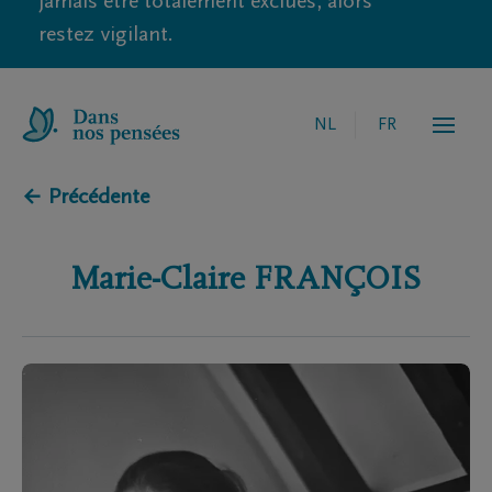
jamais être totalement exclues, alors
restez vigilant.
NL
FR
← Précédente
Marie-Claire
FRANÇOIS