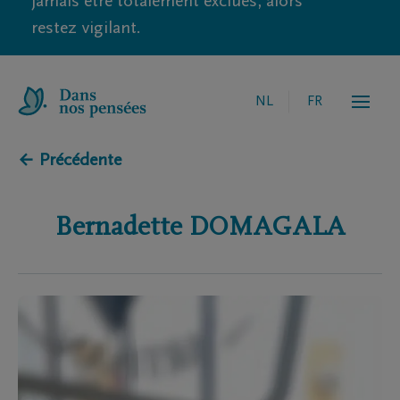
jamais être totalement exclues, alors
restez vigilant.
NL
FR
← Précédente
Bernadette
DOMAGALA