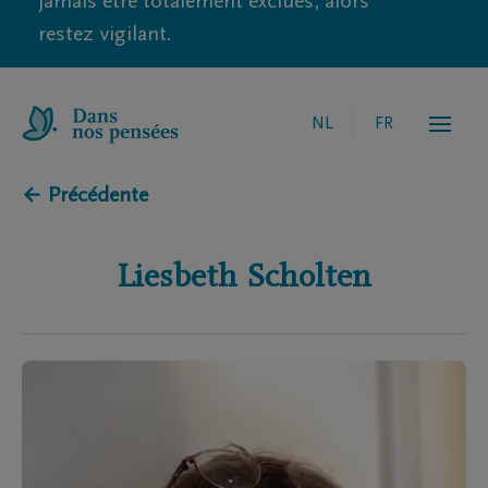
jamais être totalement exclues, alors
restez vigilant.
NL
FR
← Précédente
Liesbeth
Scholten