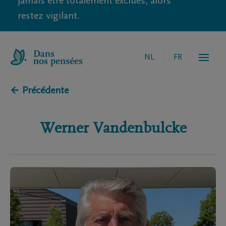
jamais être totalement exclues, alors
restez vigilant.
NL
FR
← Précédente
Werner
Vandenbulcke