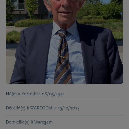
Né(e) à
Kortrijk
le
08/05/1941
Décédé(e) à
WAREGEM
le
19/12/2025
Domicilié(e) à
Waregem