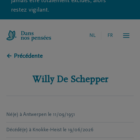
jamais être totalement exclues, alors
restez vigilant.
NL
FR
← Précédente
Willy
De Schepper
Né(e) à
Antwerpen
le
11/09/1951
Décédé(e) à
Knokke-Heist
le
19/06/2026