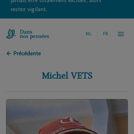
jamais être totalement exclues, alors
restez vigilant.
NL
FR
← Précédente
Michel
VETS