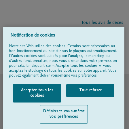
Tous les avis de décès
À propos de nous
Notification de cookies
Entrepreneur de pompes funèbres
Contact
Notre site Web utilise des cookies. Certains sont nécessaires au
bon fonctionnement du site et nous le plaçons automatiquement.
D'autres cookies sont utilisés pour l'analyse, le marketing ou
d'autres fonctionnalités; nous vous demandons votre permission
Suivez-nous sur
pour cela. En cliquant sur « Accepter tous les cookies », vous
acceptez le stockage de tous les cookies sur votre appareil. Vous
pouvez également définir vous-même vos préférences.
© DELA
Acceptez tous les
Tout refuser
Conditions d'utilisation
cookies
Déclaration relative à la vie privée
Définissez vous-même
vos préférences
Déclaration d’accessibilité