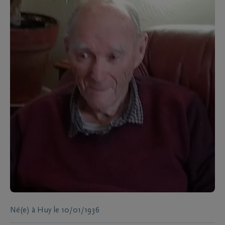
Né(e) à
Huy
le
10/01/1936