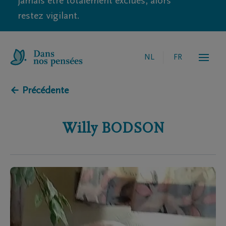
jamais être totalement exclues, alors
restez vigilant.
NL
FR
← Précédente
Willy
BODSON