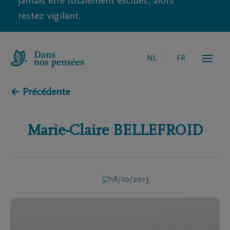
jamais être totalement exclues, alors
restez vigilant.
NL
FR
← Précédente
Marie-Claire
BELLEFROID
18/10/2013