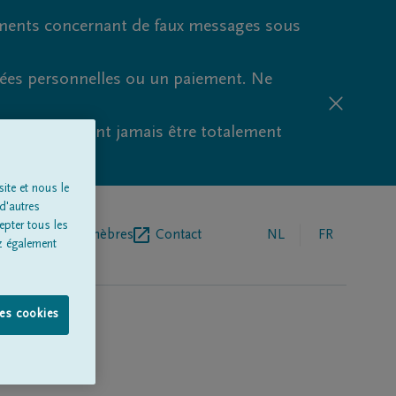
ments concernant de faux messages sous
nées personnelles ou un paiement. Ne
aude ne peuvent jamais être totalement
ite et nous le
d'autres
epter tous les
r de pompes funèbres
Contact
NL
FR
z également
les cookies