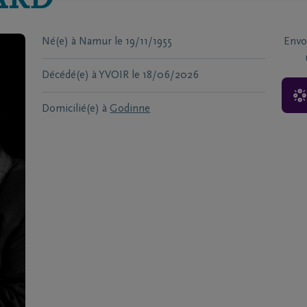
ARD
Né(e) à
Namur
le
19/11/1955
Envo
Décédé(e) à
YVOIR
le
18/06/2026
Domicilié(e) à
Godinne