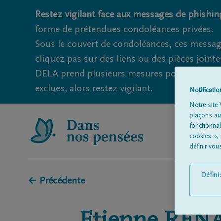
Restez vigilant face aux messages de phishing
forme de prétendues condoléances privées.
Sous le couvert de condoléances, ces messag
cliquez pas sur des liens ou des pièces jointe
DELA prend plusieurs mesures pour éviter ce
exclues, alors restez vigilant.
Notificati
Notre site 
plaçons aut
fonctionna
cookies »,
définir vo
Défin
← Précédente