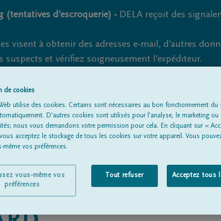
 (tentatives d'escroquerie) -
DELA reçoit des signale
es visent à obtenir des adresses e-mail, d'autres don
s suspects et vérifiez soigneusement l'expéditeur.
la. Cependant, les tentatives d'hameçonnage et de fr
on de cookies
Web utilise des cookies. Certains sont nécessaires au bon fonctionnement du s
omatiquement. D'autres cookies sont utilisés pour l'analyse, le marketing ou 
lités; nous vous demandons votre permission pour cela. En cliquant sur « Acc
Tous les avis de décès
À propos de nous
Entrepreneu
 vous acceptez le stockage de tous les cookies sur votre appareil. Vous pouve
us-même vos préférences.
issez vous-même vos
Tout refuser
Acceptez tous 
préférences