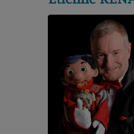
Etienne
REN