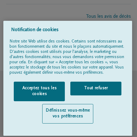
Tous les avis de décès
À propos de nous
Notification de cookies
Entrepreneur de pompes funèbres
Contact
Notre site Web utilise des cookies. Certains sont nécessaires au
bon fonctionnement du site et nous le plaçons automatiquement.
D'autres cookies sont utilisés pour l'analyse, le marketing ou
d'autres fonctionnalités; nous vous demandons votre permission
Suivez-nous sur
pour cela. En cliquant sur « Accepter tous les cookies », vous
acceptez le stockage de tous les cookies sur votre appareil. Vous
pouvez également définir vous-même vos préférences.
© DELA
Acceptez tous les
Tout refuser
Conditions d'utilisation
cookies
Déclaration relative à la vie privée
Définissez vous-même
vos préférences
Déclaration d’accessibilité
Politique en matière de cookies