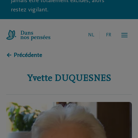
jamais être totalement exclues, alors
restez vigilant.
NL
FR
← Précédente
Yvette
DUQUESNES