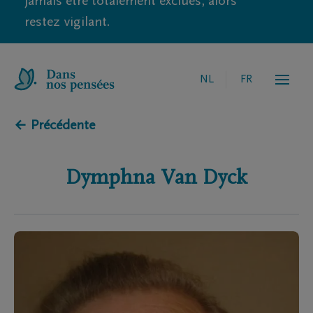
jamais être totalement exclues, alors
restez vigilant.
NL
FR
← Précédente
Dymphna
Van Dyck