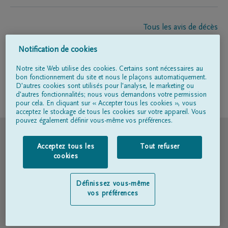
Tous les avis de décès
À propos de nous
Notification de cookies
Entrepreneur de pompes funèbres
Contact
Notre site Web utilise des cookies. Certains sont nécessaires au
bon fonctionnement du site et nous le plaçons automatiquement.
D'autres cookies sont utilisés pour l'analyse, le marketing ou
d'autres fonctionnalités; nous vous demandons votre permission
Suivez-nous sur
pour cela. En cliquant sur « Accepter tous les cookies », vous
acceptez le stockage de tous les cookies sur votre appareil. Vous
pouvez également définir vous-même vos préférences.
© DELA
Acceptez tous les
Tout refuser
Conditions d'utilisation
cookies
Déclaration relative à la vie privée
Définissez vous-même
vos préférences
Déclaration d’accessibilité
Politique en matière de cookies