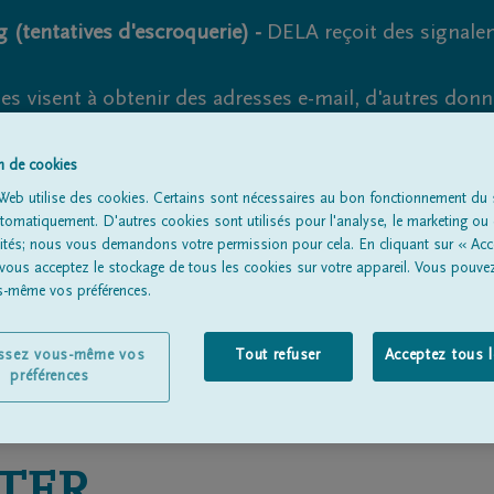
 (tentatives d'escroquerie) -
DELA reçoit des signale
es visent à obtenir des adresses e-mail, d'autres don
s suspects et vérifiez soigneusement l'expéditeur.
la. Cependant, les tentatives d'hameçonnage et de fr
on de cookies
Web utilise des cookies. Certains sont nécessaires au bon fonctionnement du s
omatiquement. D'autres cookies sont utilisés pour l'analyse, le marketing ou 
lités; nous vous demandons votre permission pour cela. En cliquant sur « Acc
 vous acceptez le stockage de tous les cookies sur votre appareil. Vous pouve
Tous les avis de décès
À propos de nous
Entrepreneu
us-même vos préférences.
issez vous-même vos
Tout refuser
Acceptez tous 
préférences