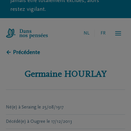
jamais être totalement exclues, alors
restez vigilant.
NL
FR
← Précédente
Germaine
HOURLAY
Né(e) à
Seraing
le
25/08/1917
Décédé(e) à
Ougree
le
17/12/2013