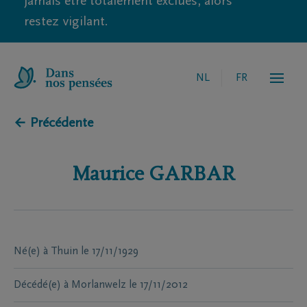
jamais être totalement exclues, alors
restez vigilant.
NL
FR
← Précédente
Maurice
GARBAR
Né(e) à
Thuin
le
17/11/1929
Décédé(e) à
Morlanwelz
le
17/11/2012