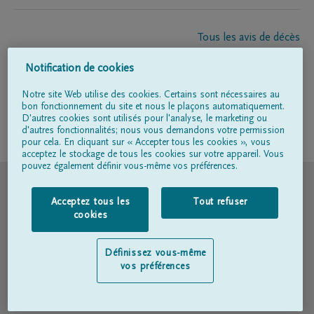
Tous les avis de décès
À propos de nous
Notification de cookies
Entrepreneur de pompes funèbres
Contact
Notre site Web utilise des cookies. Certains sont nécessaires au
bon fonctionnement du site et nous le plaçons automatiquement.
D'autres cookies sont utilisés pour l'analyse, le marketing ou
d'autres fonctionnalités; nous vous demandons votre permission
Suivez-nous sur
pour cela. En cliquant sur « Accepter tous les cookies », vous
acceptez le stockage de tous les cookies sur votre appareil. Vous
pouvez également définir vous-même vos préférences.
© DELA
Acceptez tous les
Tout refuser
Conditions d'utilisation
cookies
Déclaration relative à la vie privée
Définissez vous-même
vos préférences
Déclaration d’accessibilité
Politique en matière de cookies