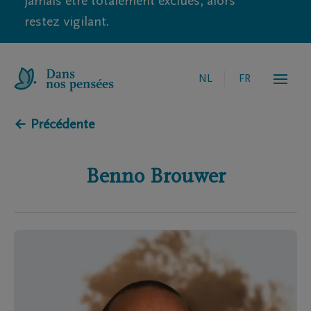
jamais être totalement exclues, alors
restez vigilant.
NL
FR
← Précédente
Benno
Brouwer