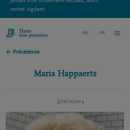
jamais être totalement exclues, alors
restez vigilant.
NL
FR
← Précédente
Maria
Happaerts
16/12/2014