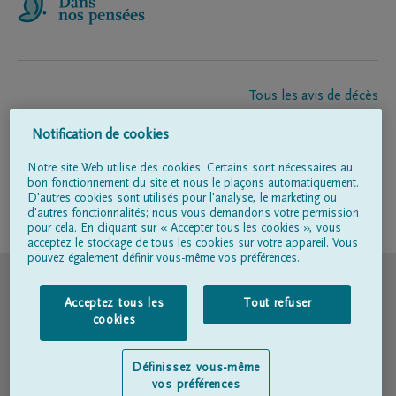
Tous les avis de décès
À propos de nous
Notification de cookies
Entrepreneur de pompes funèbres
Contact
Notre site Web utilise des cookies. Certains sont nécessaires au
bon fonctionnement du site et nous le plaçons automatiquement.
D'autres cookies sont utilisés pour l'analyse, le marketing ou
d'autres fonctionnalités; nous vous demandons votre permission
Suivez-nous sur
pour cela. En cliquant sur « Accepter tous les cookies », vous
acceptez le stockage de tous les cookies sur votre appareil. Vous
pouvez également définir vous-même vos préférences.
© DELA
Acceptez tous les
Tout refuser
Conditions d'utilisation
cookies
Déclaration relative à la vie privée
Définissez vous-même
vos préférences
Déclaration d’accessibilité