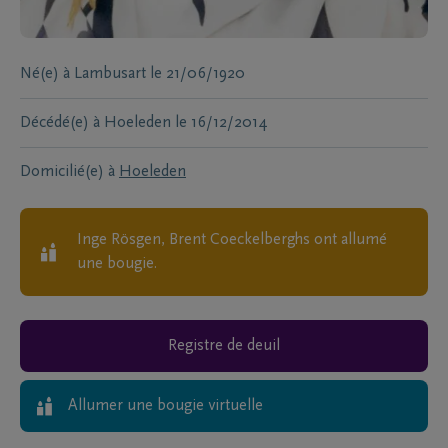
Né(e) à
Lambusart
le
21/06/1920
Décédé(e) à
Hoeleden
le
16/12/2014
Domicilié(e) à
Hoeleden
Inge Rösgen, Brent Coeckelberghs
ont allumé
une bougie.
Registre de deuil
Allumer une bougie virtuelle