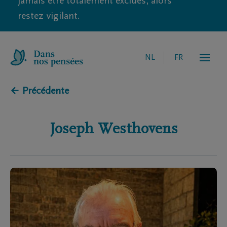
jamais être totalement exclues, alors
restez vigilant.
NL
FR
← Précédente
Joseph
Westhovens