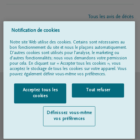
Tous les avis de décès
À propos de nous
Notification de cookies
Entrepreneur de pompes funèbres
Contact
Notre site Web utilise des cookies. Certains sont nécessaires au
bon fonctionnement du site et nous le plaçons automatiquement.
D'autres cookies sont utilisés pour l'analyse, le marketing ou
d'autres fonctionnalités; nous vous demandons votre permission
Suivez-nous sur
pour cela. En cliquant sur « Accepter tous les cookies », vous
acceptez le stockage de tous les cookies sur votre appareil. Vous
pouvez également définir vous-même vos préférences.
© DELA
Acceptez tous les
Tout refuser
Conditions d'utilisation
cookies
Déclaration relative à la vie privée
Définissez vous-même
vos préférences
Déclaration d’accessibilité
Politique en matière de cookies