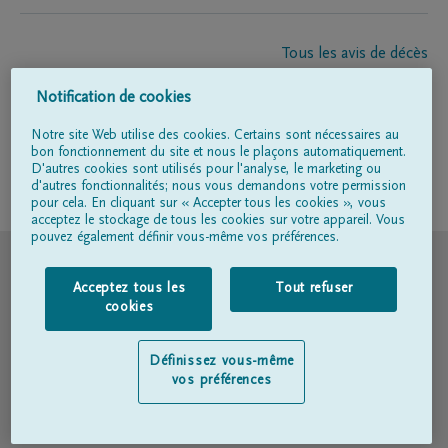
Tous les avis de décès
À propos de nous
Notification de cookies
Entrepreneur de pompes funèbres
Contact
Notre site Web utilise des cookies. Certains sont nécessaires au
bon fonctionnement du site et nous le plaçons automatiquement.
D'autres cookies sont utilisés pour l'analyse, le marketing ou
d'autres fonctionnalités; nous vous demandons votre permission
Suivez-nous sur
pour cela. En cliquant sur « Accepter tous les cookies », vous
acceptez le stockage de tous les cookies sur votre appareil. Vous
pouvez également définir vous-même vos préférences.
© DELA
Acceptez tous les
Tout refuser
Conditions d'utilisation
cookies
Déclaration relative à la vie privée
Définissez vous-même
vos préférences
Déclaration d’accessibilité
Politique en matière de cookies