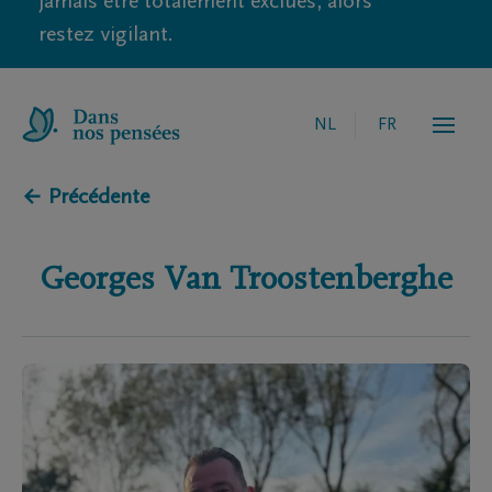
jamais être totalement exclues, alors
restez vigilant.
NL
FR
← Précédente
Georges
Van Troostenberghe