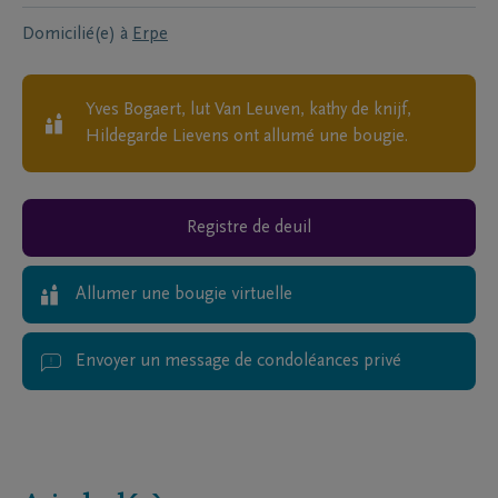
Domicilié(e) à
Erpe
Yves Bogaert, lut Van Leuven, kathy de knijf,
Hildegarde Lievens
ont allumé une bougie.
Registre de deuil
Allumer une bougie virtuelle
Envoyer un message de condoléances privé