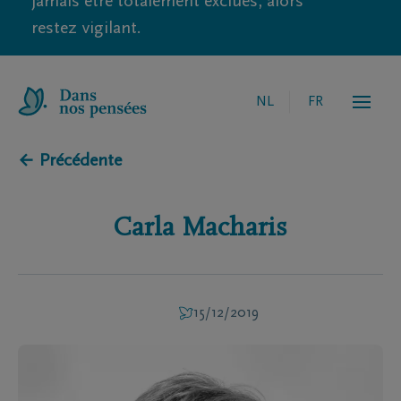
jamais être totalement exclues, alors
restez vigilant.
NL
FR
← Précédente
Carla
Macharis
15/12/2019