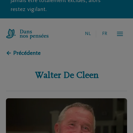
jamais être totalement exclues, alors
restez vigilant.
NL
FR
← Précédente
Walter
De Cleen