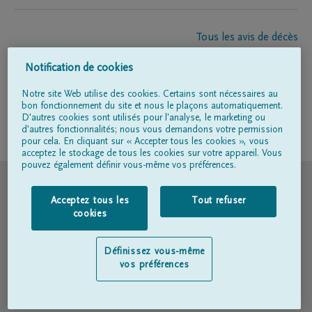
Tous les avis de décès
À propos de nous
Notification de cookies
Entrepreneur de pompes funèbres
Contact
Notre site Web utilise des cookies. Certains sont nécessaires au
bon fonctionnement du site et nous le plaçons automatiquement.
D'autres cookies sont utilisés pour l'analyse, le marketing ou
d'autres fonctionnalités; nous vous demandons votre permission
Suivez-nous sur
pour cela. En cliquant sur « Accepter tous les cookies », vous
acceptez le stockage de tous les cookies sur votre appareil. Vous
pouvez également définir vous-même vos préférences.
© DELA
Acceptez tous les
Tout refuser
Conditions d'utilisation
cookies
Déclaration relative à la vie privée
Définissez vous-même
vos préférences
Déclaration d’accessibilité
Politique en matière de cookies