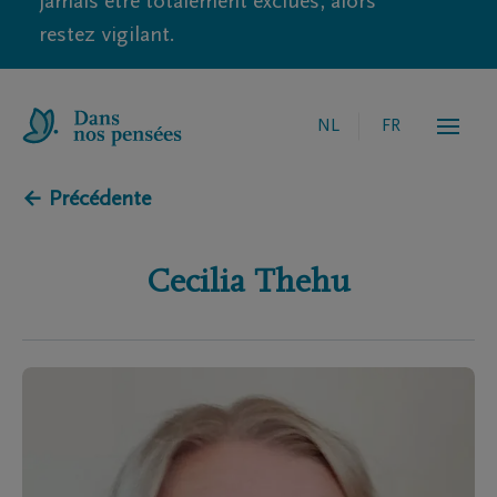
jamais être totalement exclues, alors
restez vigilant.
NL
FR
← Précédente
Cecilia
Thehu