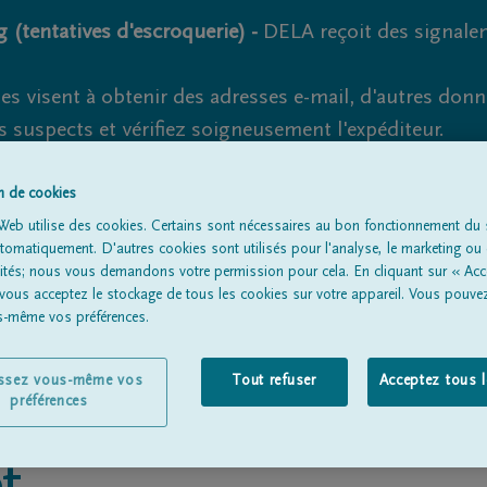
 (tentatives d'escroquerie) -
DELA reçoit des signale
es visent à obtenir des adresses e-mail, d'autres don
s suspects et vérifiez soigneusement l'expéditeur.
la. Cependant, les tentatives d'hameçonnage et de fr
on de cookies
Web utilise des cookies. Certains sont nécessaires au bon fonctionnement du s
omatiquement. D'autres cookies sont utilisés pour l'analyse, le marketing ou 
lités; nous vous demandons votre permission pour cela. En cliquant sur « Acc
Tous les avis de décès
À propos de nous
Entrepreneu
 vous acceptez le stockage de tous les cookies sur votre appareil. Vous pouve
us-même vos préférences.
issez vous-même vos
Tout refuser
Acceptez tous 
préférences