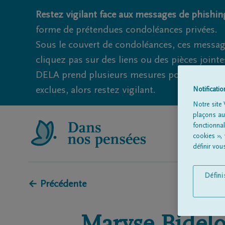
Restez vigilant face aux messages de phishing
forme de prétendues condoléances privées.
Sous le couvert de condoléances, ces messag
cliquez pas sur des liens ou des pièces jointe
DELA prend plusieurs mesures pour éviter ce
exclues, alors restez vigilant.
Notificati
Notre site 
plaçons aut
fonctionna
cookies »,
définir vo
Défin
← Précédente