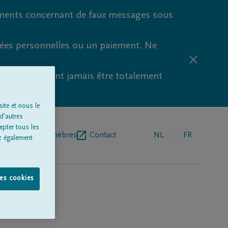
ments concernant de faux messages sous
nées personnelles ou un paiement. Ne
aude ne peuvent jamais être totalement
ite et nous le
d'autres
epter tous les
r de pompes funèbres
Contact
NL
FR
z également
les cookies