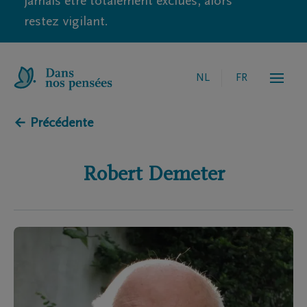
jamais être totalement exclues, alors
restez vigilant.
NL
FR
← Précédente
Robert
Demeter