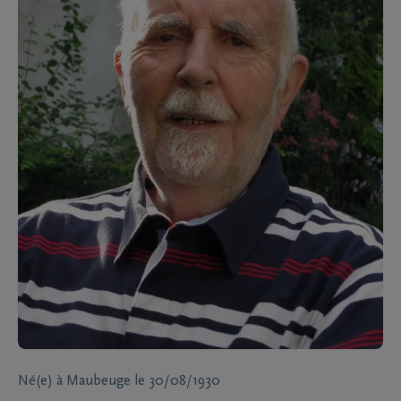
Né(e) à
Maubeuge
le
30/08/1930